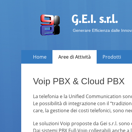
G.E.I. s.r.l.
Generare Efficienza dalle Innov
Skip
Primary Menu
Home
Aree di Attività
Prodotti
to
content
Voip PBX & Cloud PBX
La telefonia e la Unified Communication son
Le possibilità di integrazione con il “tradizio
care, la gestione dei costi telefonici, sono n
Le soluzioni Voip proposte da Gei s.r.l. sono 
Dai sistemi PBX Full-Voip collegabili anche a li