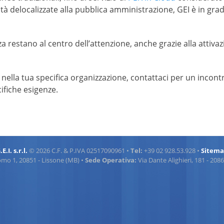
ltà delocalizzate alla pubblica amministrazione, GEI è in grad
za restano al centro dell’attenzione, anche grazie alla attiva
nella tua specifica organizzazione, contattaci per un incontr
cifiche esigenze.
.E.I. s.r.l.
© 2026 C.F. & P.IVA 02517090961 •
Tel:
+39 02 928.53.928 •
Sitem
omo 1, 20851 - Lissone (MB) •
Sede Operativa:
Via Dante Alighieri, 181 - 20