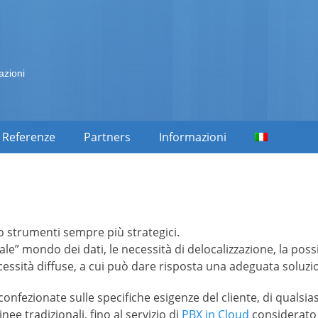
azioni
Referenze
Partners
Informazioni
o strumenti sempre più strategici.
nale” mondo dei dati, le necessità di delocalizzazione, la poss
ecessità diffuse, a cui può dare risposta una adeguata soluzi
confezionate sulle specifiche esigenze del cliente, di qualsi
nee tradizionali, fino al servizio di
PBX in Cloud
considerato 