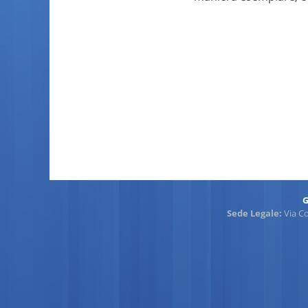
G
Sede Legale:
Via C