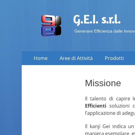
G.E.I. s.r.l.
Generare Efficienza dalle Innov
Skip
Primary Menu
Home
Aree di Attività
Prodotti
to
content
Missione
Il talento di capire
E
fficienti
soluzioni 
l’applicazione di ade
Il kanji
Gei
indica un 
maniera esemplare, ev