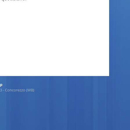
ap
863 - Concorezzo (MB)