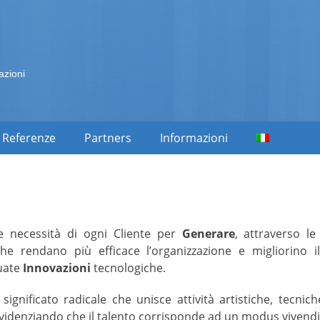
azioni
Referenze
Partners
Informazioni
 le necessità di ogni Cliente per
G
enerare
, attraverso l
che rendano più efficace l’organizzazione e migliorino i
guate
I
nnovazioni
tecnologiche.
significato radicale che unisce attività artistiche, tecniche
idenziando che il talento corrisponde ad un modus vivendi