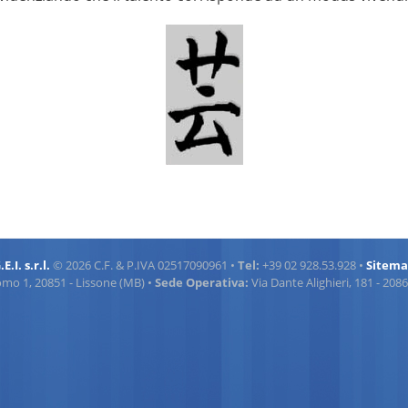
.E.I. s.r.l.
© 2026 C.F. & P.IVA 02517090961 •
Tel:
+39 02 928.53.928 •
Sitem
omo 1, 20851 - Lissone (MB) •
Sede Operativa:
Via Dante Alighieri, 181 - 20